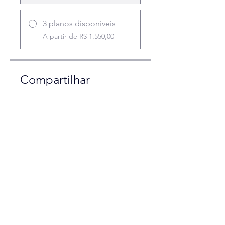
3 planos disponíveis
A partir de R$ 1.550,00
Compartilhar
Participar
ICO AVIATION ENGLISH.
CNPJ
58.078.603
/0001-96