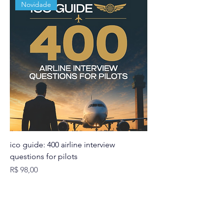
Novidade
ico guide: 400 airline interview
questions for pilots
Preço
R$ 98,00
ICO AVIATION ENGLISH.
CNPJ
58.078.603
/0001-96
São Paulo - SP