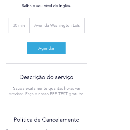
Saiba o seu nível de inglês.
30 min
3
Avenida Washington Luís
0
m
i
n
Agendar
Descrição do serviço
Sauba exatamente quantas horas vai
precisar. Faça o nosso PRE-TEST gratuito.
Política de Cancelamento