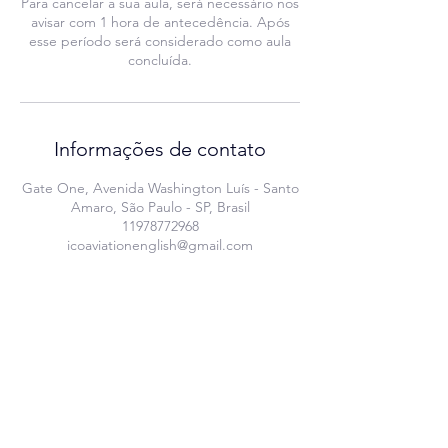
Para cancelar a sua aula, será necessário nos
avisar com 1 hora de antecedência. Após
esse período será considerado como aula
concluída.
Informações de contato
Gate One, Avenida Washington Luís - Santo
Amaro, São Paulo - SP, Brasil
11978772968
icoaviationenglish@gmail.com
ICO AVIATION ENGLISH.
CNPJ
58.078.603
/0001-96
São Paulo - SP
+551197877-2968
contact@icoaviationenglish.com